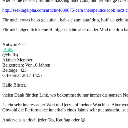
Hier ist die neuste Zusammenfassung über Cara, mit ner Menge Disk
http://seekingalpha.com/article/4039875-cara-therapeutics-look-next-c
Für mich etwas heiss gelaufen.. hab sie zum kauf drin, hoff sie geht h
Für mich eigentlich keine Hanfgeschichte aber da der Mod die drin ha
Antwort
Zitat
Bulls
(@bulls)
Aktiver Member
Beigetreten: Vor 10 Jahren
Beiträge: 423
6. Februar 2017 14:57
Hallo Blister,
vielen Dank für den Link, wo bekommst du nur immer die ganzen N
Ist ein sehr interessanter Wert und jetzt auf meiner Watchlist. Aber 
Obwohl die Performance innerhalb eines Jahres sehr gut aussieht, ist d
Anderseits ist doch jeder Tag Kauftag oder 😉