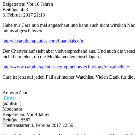
Beigetreten: Vor 10 Jahren
Beiträge: 423
3. Februar 2017 21:13
Habe mir Cara nun mal angeschaut und kann auch nicht wirklich Nachri
minus abgeschlossen.
http://ir.caratherapeutics.com/financials.cfm
Der Chartverlauf sieht aber vielversprechend aus. Und auch die versc
nicht beurteilen, ob die Medikamenten einschlagen...
http://www.caratherapeutics.com/pipeline-technology/our-pipeline/
Cara ist jetzt auf jeden Fall auf meiner Watchlist. Vielen Dank für die
Antwort
Zitat
Blister
(@blister)
Moderator
Beigetreten: Vor 9 Jahren
Beiträge: 5567
Themenstarter
3. Februar 2017 22:50