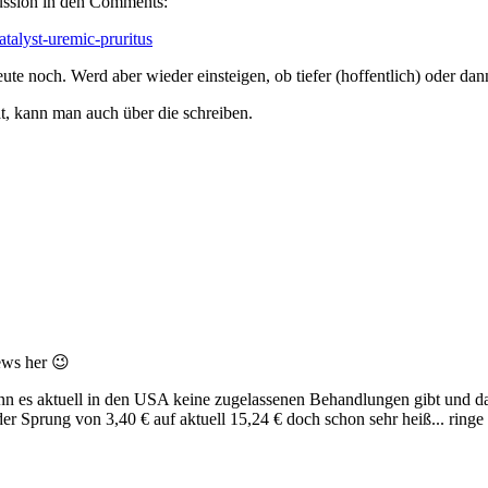
ussion in den Comments:
atalyst-uremic-pruritus
eute noch. Werd aber wieder einsteigen, ob tiefer (hoffentlich) oder da
t, kann man auch über die schreiben.
ews her 😉
wenn es aktuell in den USA keine zugelassenen Behandlungen gibt und das
er Sprung von 3,40 € auf aktuell 15,24 € doch schon sehr heiß... ringe 