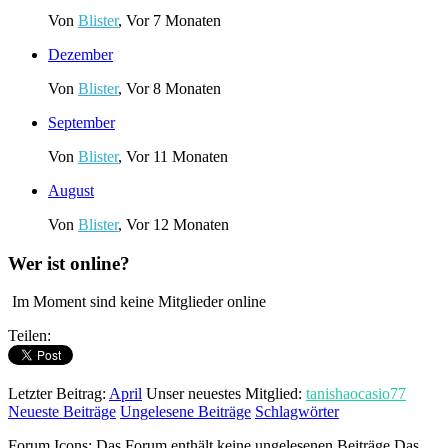
Von
Blister
,
Vor 7 Monaten
Dezember
Von
Blister
,
Vor 8 Monaten
September
Von
Blister
,
Vor 11 Monaten
August
Von
Blister
,
Vor 12 Monaten
Wer ist online?
Im Moment sind keine Mitglieder online
Teilen:
Letzter Beitrag:
April
Unser neuestes Mitglied:
tanishaocasio77
Neueste Beiträge
Ungelesene Beiträge
Schlagwörter
Forum Icons:
Das Forum enthält keine ungelesenen Beiträge
Das