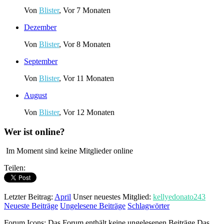
Von
Blister
,
Vor 7 Monaten
Dezember
Von
Blister
,
Vor 8 Monaten
September
Von
Blister
,
Vor 11 Monaten
August
Von
Blister
,
Vor 12 Monaten
Wer ist online?
Im Moment sind keine Mitglieder online
Teilen:
Letzter Beitrag:
April
Unser neuestes Mitglied:
kellyedonato243
Neueste Beiträge
Ungelesene Beiträge
Schlagwörter
Forum Icons:
Das Forum enthält keine ungelesenen Beiträge
Das