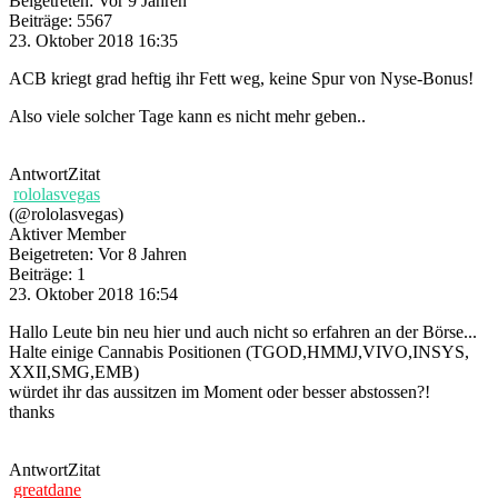
Beigetreten: Vor 9 Jahren
Beiträge: 5567
23. Oktober 2018 16:35
ACB kriegt grad heftig ihr Fett weg, keine Spur von Nyse-Bonus!
Also viele solcher Tage kann es nicht mehr geben..
Antwort
Zitat
rololasvegas
(@rololasvegas)
Aktiver Member
Beigetreten: Vor 8 Jahren
Beiträge: 1
23. Oktober 2018 16:54
Hallo Leute bin neu hier und auch nicht so erfahren an der Börse...
Halte einige Cannabis Positionen (TGOD,HMMJ,VIVO,INSYS,
XXII,SMG,EMB)
würdet ihr das aussitzen im Moment oder besser abstossen?!
thanks
Antwort
Zitat
greatdane