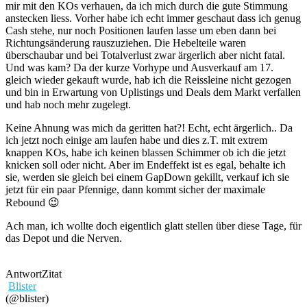
mir mit den KOs verhauen, da ich mich durch die gute Stimmung
anstecken liess. Vorher habe ich echt immer geschaut dass ich genug
Cash stehe, nur noch Positionen laufen lasse um eben dann bei
Richtungsänderung rauszuziehen. Die Hebelteile waren
überschaubar und bei Totalverlust zwar ärgerlich aber nicht fatal.
Und was kam? Da der kurze Vorhype und Ausverkauf am 17.
gleich wieder gekauft wurde, hab ich die Reissleine nicht gezogen
und bin in Erwartung von Uplistings und Deals dem Markt verfallen
und hab noch mehr zugelegt.
Keine Ahnung was mich da geritten hat?! Echt, echt ärgerlich.. Da
ich jetzt noch einige am laufen habe und dies z.T. mit extrem
knappen KOs, habe ich keinen blassen Schimmer ob ich die jetzt
knicken soll oder nicht. Aber im Endeffekt ist es egal, behalte ich
sie, werden sie gleich bei einem GapDown gekillt, verkauf ich sie
jetzt für ein paar Pfennige, dann kommt sicher der maximale
Rebound 😉
Ach man, ich wollte doch eigentlich glatt stellen über diese Tage, für
das Depot und die Nerven.
Antwort
Zitat
Blister
(@blister)