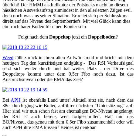
überlebt! Der HMMJ als Indikator der Potstocks macht an diesem
hässlichen Ausverkaufstag zumindest in den allerletzten Zügen evtl.
doch noch was aus seiner Situation. Er rettet sich per Schlusskurs
direkt auf das Niveau des Septembertiefs. Mit viel Glück kann dies
ein fruchtbarer Boden für einen Konter sein.
Folgt nach dem
Doppeltop
jetzt ein
Doppelboden
?
Weed
fällt zurück in ihren alten Aufwärtstrend und bricht mit dem
heutigen Tag den kurzfristigen endgültig - Das RSI Verkaufsignal
setzt sich weiter durch und hat weiter Platz - der Drive des
Doppeltops kommt unter dem 0,5er Fibo noch dazu. Ist das
Ausbruchsniveau oder die EMA das Ziel?
Bei
APH
ist ebenfalls Land unter! Aktuell sitzt sie, nach dem das
38er durch ging wie Butter, auf ihrer nächsten "Unterstüzung" auf.
Hier sind wir nun schon fast am ehemaligen BO-Niveau angelangt,
der RSI ist auch bereits weit fortgeschritten. Hält nun das
BO/Niveau, das genau mit dem 0,5er Fibo zusammenhält oder will
auch APH ihre EMA küssen? Beides ist denkbar