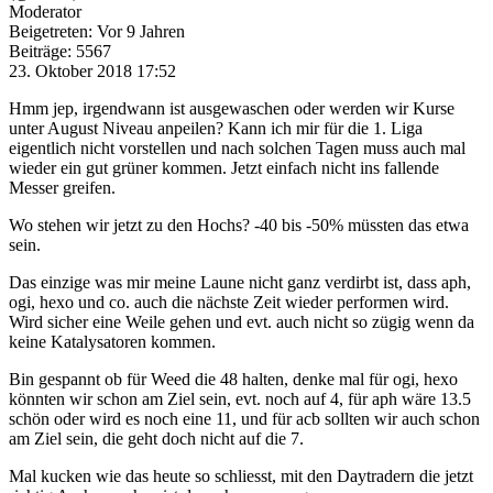
Moderator
Beigetreten: Vor 9 Jahren
Beiträge: 5567
23. Oktober 2018 17:52
Hmm jep, irgendwann ist ausgewaschen oder werden wir Kurse
unter August Niveau anpeilen? Kann ich mir für die 1. Liga
eigentlich nicht vorstellen und nach solchen Tagen muss auch mal
wieder ein gut grüner kommen. Jetzt einfach nicht ins fallende
Messer greifen.
Wo stehen wir jetzt zu den Hochs? -40 bis -50% müssten das etwa
sein.
Das einzige was mir meine Laune nicht ganz verdirbt ist, dass aph,
ogi, hexo und co. auch die nächste Zeit wieder performen wird.
Wird sicher eine Weile gehen und evt. auch nicht so zügig wenn da
keine Katalysatoren kommen.
Bin gespannt ob für Weed die 48 halten, denke mal für ogi, hexo
könnten wir schon am Ziel sein, evt. noch auf 4, für aph wäre 13.5
schön oder wird es noch eine 11, und für acb sollten wir auch schon
am Ziel sein, die geht doch nicht auf die 7.
Mal kucken wie das heute so schliesst, mit den Daytradern die jetzt