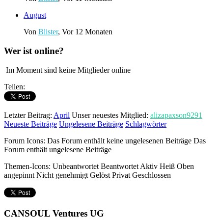
August
Von
Blister
,
Vor 12 Monaten
Wer ist online?
Im Moment sind keine Mitglieder online
Teilen:
Letzter Beitrag:
April
Unser neuestes Mitglied:
alizapaxson9291
Neueste Beiträge
Ungelesene Beiträge
Schlagwörter
Forum Icons:
Das Forum enthält keine ungelesenen Beiträge
Das
Forum enthält ungelesene Beiträge
Themen-Icons:
Unbeantwortet
Beantwortet
Aktiv
Heiß
Oben
angepinnt
Nicht genehmigt
Gelöst
Privat
Geschlossen
CANSOUL Ventures UG