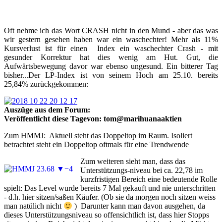
Oft nehme ich das Wort CRASH nicht in den Mund - aber das was
wir gestern gesehen haben war ein waschechter! Mehr als 11%
Kursverlust ist für einen Index ein waschechter Crash - mit
gesunder Korrektur hat dies wenig am Hut. Gut, die
Aufwärtsbewegung davor war ebenso ungesund. Ein bitterer Tag
bisher...Der LP-Index ist von seinem Hoch am 25.10. bereits
25,84% zurückgekommen:
Auszüge aus dem Forum:
Veröffentlicht diese Tagevon: tom@marihuanaaktien
Zum HMMJ: Aktuell steht das Doppeltop im Raum. Isoliert
betrachtet steht ein Doppeltop oftmals für eine Trendwende
Zum weiteren sieht man, dass das
Unterstützungs-niveau bei ca. 22,78 im
kurzfristigen Bereich eine bedeutende Rolle
spielt: Das Level wurde bereits 7 Mal gekauft und nie unterschritten
- d.h. hier sitzen/saßen Käufer. (Ob sie da morgen noch sitzen weiss
man natülich nicht
) Darunter kann man davon ausgehen, da
dieses Unterstützungsniveau so offensichtlich ist, dass hier Stopps