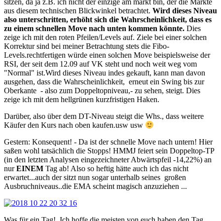
sitzen, da ja z.B. ich nicht der einzige am markt bin, der die Märkte
aus diesem technischen Blickwinkel betrachtet.
Wird dieses Niveau
also unterschritten, erhöht sich die Wahrscheinlichkeit, dass es
zu einem schnellen Move nach unten kommen könnte.
Dies
zeige ich mit den roten Pfeilen/Levels auf. Ziele bei einer solchen
Korrektur sind bei meiner Betrachtung stets die Fibo-
Levels.rechtfertigen würde einen solchen Move beispielsweise der
RSI, der seit dem 12.09 auf VK steht und noch weit weg vom
"Normal" ist.Wird dieses Niveau indes gekauft, kann man davon
ausgehen, dass die Wahrscheinlichkeit, erneut ein Swing bis zur
Oberkante - also zum Doppeltopniveau,- zu sehen, steigt. Dies
zeige ich mit dem hellgrünen kurzfristigen Haken.
Darüber, also über dem DT-Niveau steigt die Whs., dass weitere
Käufer den Kurs nach oben kaufen.usw usw
Gestern: Konsequent! - Da ist der schnelle Move nach untern! Hier
saßen wohl tatsächlich die Stopps! HMMJ feiert sein Doppeltop-TP
(in den letzten Analysen eingezeichneter Abwärtspfeil -14,22%) an
nur
EINEM
Tag ab! Also so heftig hätte auch ich das nicht
erwartet...auch der sitzt nun sogar unterhalb seines großen
Ausbruchniveaus..die EMA scheint magisch anzuziehen ...
Was für ein Tag! Ich hoffe die meisten von euch haben den Tag