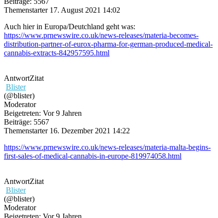
Beiträge: 5567
Themenstarter
17. August 2021 14:02
Auch hier in Europa/Deutchland geht was:
https://www.prnewswire.co.uk/news-releases/materia-becomes-
distribution-partner-of-eurox-pharma-for-german-produced-medical-
cannabis-extracts-842957595.html
Antwort
Zitat
Blister
(@blister)
Moderator
Beigetreten: Vor 9 Jahren
Beiträge: 5567
Themenstarter
16. Dezember 2021 14:22
https://www.prnewswire.co.uk/news-releases/materia-malta-begins-
first-sales-of-medical-cannabis-in-europe-819974058.html
Antwort
Zitat
Blister
(@blister)
Moderator
Beigetreten: Vor 9 Jahren