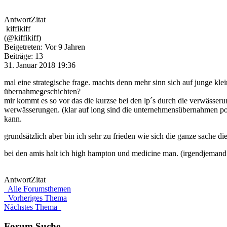
Antwort
Zitat
kiffikiff
(@kiffikiff)
Beigetreten: Vor 9 Jahren
Beiträge: 13
31. Januar 2018 19:36
mal eine strategische frage. machts denn mehr sinn sich auf junge kl
übernahmegeschichten?
mir kommt es so vor das die kurzse bei den lp´s durch die verwässerun
werwässerungen. (klar auf long sind die unternehmensübernahmen posi
kann.
grundsätzlich aber bin ich sehr zu frieden wie sich die ganze sache die
bei den amis halt ich high hampton und medicine man. (irgendjemand
Antwort
Zitat
Alle Forumsthemen
Vorheriges Thema
Nächstes Thema
Forum Suche