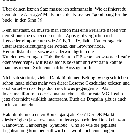
Über deinen letzten Satz musste ich schmunzeln. Wie definierst du
denn deine Aussage? Mir kam da der Klassiker "good bang for the
buck" in den Sinn 😉
Nein ernsthaft, da müsste man schon mal eine Preisliste haben von
den Strains die es bei euch in den Apos gibt verglichen mit
Herstellern/Importeuren wie ACB, TLRY, IMC, Cantourage etc.
unter Berücksichtigung der Potenz, der Growmethode,
Herkunftsland etc. sowie als allerwichtigstem die
Kundenbewertungen. Habt ihr denn in DE schon so was wie Leafly
oder Weedmaps? Mir ist da nichts bekannt und erst dann könnte
man aus meiner Sicht eine solche Aussage treffen.
Nichts desto trotz, vielen Dank für deinen Beitrag, wie geschrieben
schon lange nichts mehr von dieser Lesotho Geschichte gelesen und
cool zu sehen das da ja doch noch was gegangen ist. Als
Investmentforum in der Cannabranche ist die private MG Health
jetzt aber nicht wirklich interessant. Euch als Drapalin gibt es auch
nicht zu handeln.
Habt ihr denn da einen Börsengang als Ziel? Der DE Markt
diesbezüglich ja sehr schwach unterwegs nach den Debakeln von
Cannovum, Cantourage, Synbiotic.. Und so wie die geplante
Legalisierung kommen soll wird das wohl noch eine längere