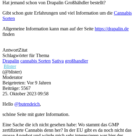
Hat jemand schon von Drapalin Großhähdler bestellt?
Gibt schon gute Erfahrungen und viel Information um die
Cannabis
Sorten
Allgemeine Information kann man auf der Seite
https://drapalin.de
finden
Antwort
Zitat
Schlagwörter für Thema
Drapalin
cannabis Sorten
Sativa
großhandler
Blister
(@blister)
Moderator
Beigetreten: Vor 9 Jahren
Beiträge: 5567
25. Oktober 2023 09:58
Hello
@butendeich
,
schöne Seite mit guter Information.
Eine Sache die ich nicht gesehen habe: Wo stammt das GMP
zertifizierte Cannabis denn her? In der EU gibt es da noch nicht das
grosse Angebot und würde mich sehr interessieren wer hier der