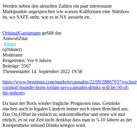
Werden neben den aktuellen Zahlen ein paar interessante
Marktpunkte angesprochen wie warum Kalifornien eine Shitshow
ist, wo SAFE steht, wie es in NY aussieht etc.
OriginalGanjamann
gefällt das
Antwort
Zitat
Blister
(@blister)
Moderator
Beigetreten: Vor 9 Jahren
Beiträge: 5567
Themenstarter
14. September 2022 19:58
https://www.benzinga.com/markets/cannabis/22/09/28867937/exclusi
curaleaf-founder-boris-jordan-says-cannabis-drinks-will-be-50-of-
the-industry
Da haut der Boris wieder fragliche Prognosen raus. Getränke
machen auch in legalen Ländern immer noch einen Bruchteil aus.
Das On-Offset ist einfach zu unkontrollierbar und seien wir mal
ehrlich, es ist zur Zeit nicht denkbar dass man in 5-10 Jahren an der
Kneipentheke infused Drinks kriegen wird.