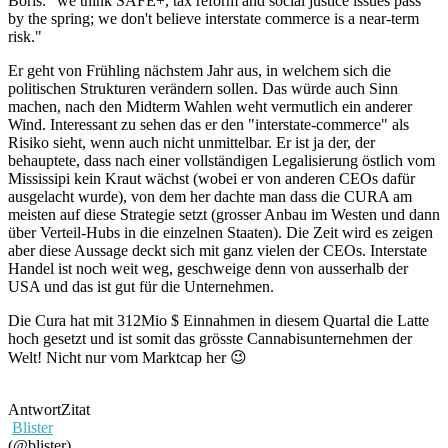
Boris: "we think SAFE+, tax reform and social justice issues pass
by the spring; we don't believe interstate commerce is a near-term
risk."
Er geht von Frühling nächstem Jahr aus, in welchem sich die
politischen Strukturen verändern sollen. Das würde auch Sinn
machen, nach den Midterm Wahlen weht vermutlich ein anderer
Wind. Interessant zu sehen das er den "interstate-commerce" als
Risiko sieht, wenn auch nicht unmittelbar. Er ist ja der, der
behauptete, dass nach einer vollständigen Legalisierung östlich vom
Mississipi kein Kraut wächst (wobei er von anderen CEOs dafür
ausgelacht wurde), von dem her dachte man dass die CURA am
meisten auf diese Strategie setzt (grosser Anbau im Westen und dann
über Verteil-Hubs in die einzelnen Staaten). Die Zeit wird es zeigen
aber diese Aussage deckt sich mit ganz vielen der CEOs. Interstate
Handel ist noch weit weg, geschweige denn von ausserhalb der
USA und das ist gut für die Unternehmen.
Die Cura hat mit 312Mio $ Einnahmen in diesem Quartal die Latte
hoch gesetzt und ist somit das grösste Cannabisunternehmen der
Welt! Nicht nur vom Marktcap her 😉
Antwort
Zitat
Blister
(@blister)