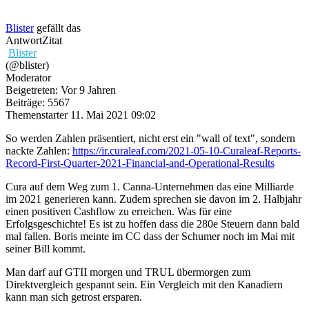
Blister
gefällt das
Antwort
Zitat
Blister
(@blister)
Moderator
Beigetreten: Vor 9 Jahren
Beiträge: 5567
Themenstarter
11. Mai 2021 09:02
So werden Zahlen präsentiert, nicht erst ein "wall of text", sondern
nackte Zahlen:
https://ir.curaleaf.com/2021-05-10-Curaleaf-Reports-
Record-First-Quarter-2021-Financial-and-Operational-Results
Cura auf dem Weg zum 1. Canna-Unternehmen das eine Milliarde
im 2021 generieren kann. Zudem sprechen sie davon im 2. Halbjahr
einen positiven Cashflow zu erreichen. Was für eine
Erfolgsgeschichte! Es ist zu hoffen dass die 280e Steuern dann bald
mal fallen. Boris meinte im CC dass der Schumer noch im Mai mit
seiner Bill kommt.
Man darf auf GTII morgen und TRUL übermorgen zum
Direktvergleich gespannt sein. Ein Vergleich mit den Kanadiern
kann man sich getrost ersparen.