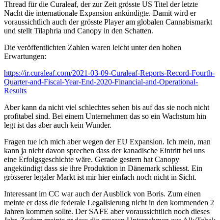
Thread für die Curaleaf, der zur Zeit grösste US Titel der letzte
Nacht die internationale Expansion ankündigte. Damit wird er
voraussichtlich auch der grösste Player am globalen Cannabismarkt
und stellt Tilaphria und Canopy in den Schatten.
Die veröffentlichten Zahlen waren leicht unter den hohen
Erwartungen:
https://ir.curaleaf.com/2021-03-09-Curaleaf-Reports-Record-Fourth-
Quarter-and-Fiscal-Year-End-2020-Financial-and-Operational-
Results
Aber kann da nicht viel schlechtes sehen bis auf das sie noch nicht
profitabel sind. Bei einem Unternehmen das so ein Wachstum hin
legt ist das aber auch kein Wunder.
Fragen tue ich mich aber wegen der EU Expansion. Ich mein, man
kann ja nicht davon sprechen dass der kanadische Eintritt bei uns
eine Erfolgsgeschichte wäre. Gerade gestern hat Canopy
angekündigt dass sie ihre Produktion in Dänemark schliesst. Ein
grösserer legaler Markt ist mir hier einfach noch nicht in Sicht.
Interessant im CC war auch der Ausblick von Boris. Zum einen
meinte er dass die federale Legalisierung nicht in den kommenden 2
Jahren kommen sollte. Der SAFE aber voraussichtlich noch dieses