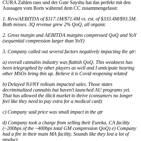
CURA Zahlen raus und der Gute Sayshu hat das perfekt mit den
Aussagen vom Boris während dem CC zusammengefasst:
1. Revs/AEBITDA of $317.1M/$71.4M vs. est. of $333.4M/$93.5M.
Both misses. 3Q revenue grew 2% QoQ, all organic
2. Gross margin and AEBITDA margins compressed QoQ and YoY
(sequential compression larger than YoY)
3. Company called out several factors negatively impacting the qtr:
a) overall cannabis industry was flattish QoQ. This weakness has
been telegraphed by other players as well and I anticipate hearing
other MSOs bring this up. Believe it is Covid reopening related
b) Delayed NJ/NY rollouts impacted sales. Those states
decriminalized cannabis but haven't launched AU programs yet.
That has allowed the illicit market to thrive (consumers no longer
feel like they need to pay extra for a medical card)
c) Company said price was small impact in the qtr
d) Company took a charge from selling their Eureka, CA facility
(~200bps of the ~400bps total GM compression QoQ) e) Company
had a fire in their main MA facility. Sounds like they lost a lot of
product