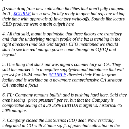
f) some drag from new cultivation facilities that aren't fully ramped.
In IL,
$CURLF
has a new facility ready to open but regs are taking
their time with approvals g) Inventory write-offs. Sounds like legacy
CBD products were a main culprit here
4. All that said, mgmt is optimistic that these factors are transitory
and that the underlying margin profile of the biz is trending in the
right direction (mid-50s GM target). CFO mentioned we should
start to see the real margin power come through in 4Q/1Q and
beyond
5. One thing that stuck out was mgmt's commentary on CA. They
said the market is in a negative supply/demand imbalance that will
persist for 18-24 months.
$CURLF
divested their Eureka grow
facility and is working on a new/more comprehensive CA strategy.
CA remains a focus
6. FL: Company remains bullish and is pushing hard here. Said they
aren't seeing "price pressure" per se, but that the Company is
comfortable selling at a 30-35% EBITDA margin vs. historical 45-
50% margins
7. Company closed the Los Suenos (CO) deal. Now vertically
integrated in CO with 2.5mm sq. ft. of potential cultivation in the