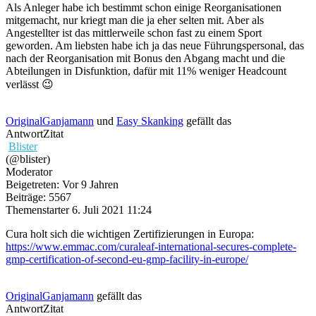
Als Anleger habe ich bestimmt schon einige Reorganisationen
mitgemacht, nur kriegt man die ja eher selten mit. Aber als
Angestellter ist das mittlerweile schon fast zu einem Sport
geworden. Am liebsten habe ich ja das neue Führungspersonal, das
nach der Reorganisation mit Bonus den Abgang macht und die
Abteilungen in Disfunktion, dafür mit 11% weniger Headcount
verlässt 😉
OriginalGanjamann
und
Easy Skanking
gefällt das
Antwort
Zitat
Blister
(@blister)
Moderator
Beigetreten: Vor 9 Jahren
Beiträge: 5567
Themenstarter
6. Juli 2021 11:24
Cura holt sich die wichtigen Zertifizierungen in Europa:
https://www.emmac.com/curaleaf-international-secures-complete-
gmp-certification-of-second-eu-gmp-facility-in-europe/
OriginalGanjamann
gefällt das
Antwort
Zitat