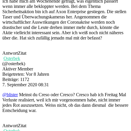
Ich habe mich am Wochenende gefragt, was eigentlich passiert
wenn immer alle bekloppter werden. Bei dem Thema
Sicherheitsaktion bin ich auf Axon Enterprise gestiegen. Die stellen
Taser und Überwachungskameras her. Angenommen die
wirtschaftlicher Auswrikungen der Coronakrise werden noch
drastischer und die Leute drehen immer mehr durch, könnte die
Aktie vielleicht interessant sein. Aber ich weiß noch nicht näheres
über die. Hat sich zufällig jemadn mal mit der befasst?
Antwort
Zitat
Osterbek
(@osterbek)
Aktiver Member
Beigetreten: Vor 8 Jahren
Beiträge: 1172
7. September 2020 08:31
@blister
Meinst du Creso oder Cresco? Cresco hab ich Freitag Mal
Verluste realisiert, weil ich mir vorgenommen habe, nicht immer
jedes Rot auszusetzen. Weiss nicht, ob das dann diesmal die bessere
Entscheidung war.
Antwort
Zitat
Osterbek