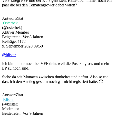
VFF kriegt PSF und der Kurs geht steil. Hatte doch immer noch ein
paar die bei den Tomatengrower dabei waren?
Antwort
Zitat
Osterbek
(@osterbek)
Aktiver Member
Beigetreten: Vor 8 Jahren
Beiträge: 1172
9. September 2020 09:50
@blister
Ich bin immer noch bei VFF drin, weil die Posi zu gross und mein
EP zu hoch sind.
Stehe da seit Monaten zwischen dunkelrot und tiefrot. Also so rot,
dass ich den Anstieg gestern noch gar nicht registriert hatte. 🙄
Antwort
Zitat
Blister
(@blister)
Moderator
Beigetreten: Vor 9 Jahren