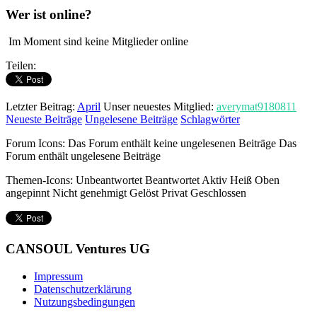
Wer ist online?
Im Moment sind keine Mitglieder online
Teilen:
Letzter Beitrag:
April
Unser neuestes Mitglied:
averymat9180811
Neueste Beiträge
Ungelesene Beiträge
Schlagwörter
Forum Icons:
Das Forum enthält keine ungelesenen Beiträge
Das
Forum enthält ungelesene Beiträge
Themen-Icons:
Unbeantwortet
Beantwortet
Aktiv
Heiß
Oben
angepinnt
Nicht genehmigt
Gelöst
Privat
Geschlossen
CANSOUL Ventures UG
Impressum
Datenschutzerklärung
Nutzungsbedingungen