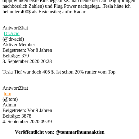
dippt,winken erste Einstiegskurse...hab heute bei DocuSign(bringen
nachbörslich Zahlen) und Plug Power nachgelegt...Tesla hätte ich
bei unter 400$ als Ersteinstieg aufm Radar...
Antwort
Zitat
Dr.Acid
(@dr-acid)
Aktiver Member
Beigetreten: Vor 8 Jahren
Beiträge: 379
3. September 2020 20:28
Tesla Tief war doch 405 $. Ist schon 20% runter vom Top.
Antwort
Zitat
tom
(@tom)
Admin
Beigetreten: Vor 9 Jahren
Beiträge: 3878
4. September 2020 09:39
Veröffentlicht von: @tommarihuanaaktien