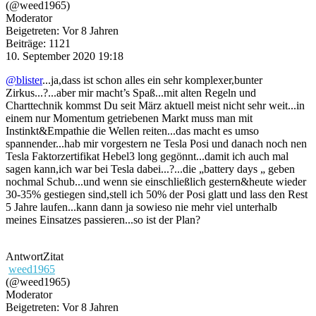
(@weed1965)
Moderator
Beigetreten: Vor 8 Jahren
Beiträge: 1121
10. September 2020 19:18
@blister
...ja,dass ist schon alles ein sehr komplexer,bunter
Zirkus...?...aber mir macht’s Spaß...mit alten Regeln und
Charttechnik kommst Du seit März aktuell meist nicht sehr weit...in
einem nur Momentum getriebenen Markt muss man mit
Instinkt&Empathie die Wellen reiten...das macht es umso
spannender...hab mir vorgestern ne Tesla Posi und danach noch nen
Tesla Faktorzertifikat Hebel3 long gegönnt...damit ich auch mal
sagen kann,ich war bei Tesla dabei...?...die „battery days „ geben
nochmal Schub...und wenn sie einschließlich gestern&heute wieder
30-35% gestiegen sind,stell ich 50% der Posi glatt und lass den Rest
5 Jahre laufen...kann dann ja sowieso nie mehr viel unterhalb
meines Einsatzes passieren...so ist der Plan?
Antwort
Zitat
weed1965
(@weed1965)
Moderator
Beigetreten: Vor 8 Jahren