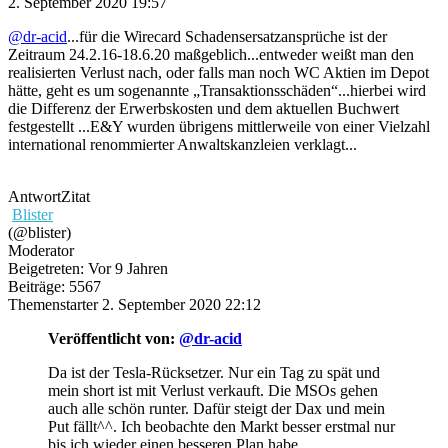
2. September 2020 19:57
@dr-acid
...für die Wirecard Schadensersatzansprüche ist der
Zeitraum 24.2.16-18.6.20 maßgeblich...entweder weißt man den
realisierten Verlust nach, oder falls man noch WC Aktien im Depot
hätte, geht es um sogenannte „Transaktionsschäden“...hierbei wird
die Differenz der Erwerbskosten und dem aktuellen Buchwert
festgestellt ...E&Y wurden übrigens mittlerweile von einer Vielzahl
international renommierter Anwaltskanzleien verklagt...
Antwort
Zitat
Blister
(@blister)
Moderator
Beigetreten: Vor 9 Jahren
Beiträge: 5567
Themenstarter
2. September 2020 22:12
Veröffentlicht von:
@dr-acid
Da ist der Tesla-Rücksetzer. Nur ein Tag zu spät und
mein short ist mit Verlust verkauft. Die MSOs gehen
auch alle schön runter. Dafür steigt der Dax und mein
Put fällt^^. Ich beobachte den Markt besser erstmal nur
bis ich wieder einen besseren Plan habe.