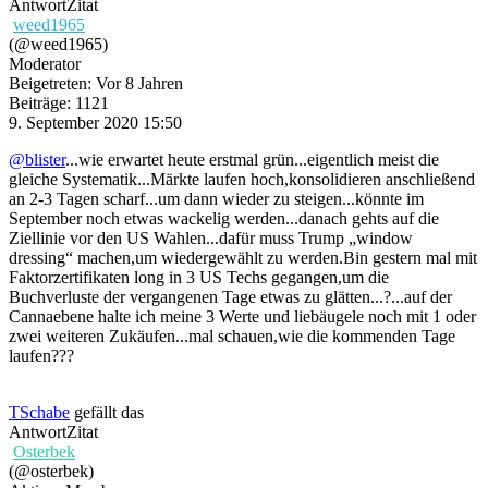
Antwort
Zitat
weed1965
(@weed1965)
Moderator
Beigetreten: Vor 8 Jahren
Beiträge: 1121
9. September 2020 15:50
@blister
...wie erwartet heute erstmal grün...eigentlich meist die
gleiche Systematik...Märkte laufen hoch,konsolidieren anschließend
an 2-3 Tagen scharf...um dann wieder zu steigen...könnte im
September noch etwas wackelig werden...danach gehts auf die
Ziellinie vor den US Wahlen...dafür muss Trump „window
dressing“ machen,um wiedergewählt zu werden.Bin gestern mal mit
Faktorzertifikaten long in 3 US Techs gegangen,um die
Buchverluste der vergangenen Tage etwas zu glätten...?...auf der
Cannaebene halte ich meine 3 Werte und liebäugele noch mit 1 oder
zwei weiteren Zukäufen...mal schauen,wie die kommenden Tage
laufen???
TSchabe
gefällt das
Antwort
Zitat
Osterbek
(@osterbek)