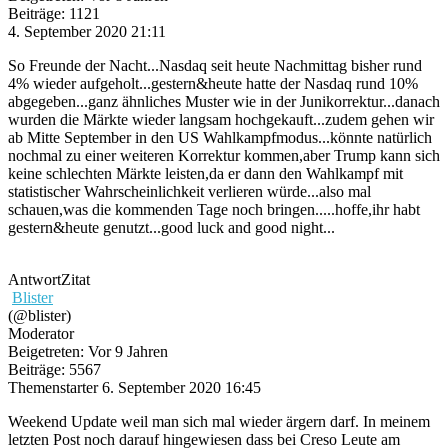
Beiträge: 1121
4. September 2020 21:11
So Freunde der Nacht...Nasdaq seit heute Nachmittag bisher rund
4% wieder aufgeholt...gestern&heute hatte der Nasdaq rund 10%
abgegeben...ganz ähnliches Muster wie in der Junikorrektur...danach
wurden die Märkte wieder langsam hochgekauft...zudem gehen wir
ab Mitte September in den US Wahlkampfmodus...könnte natürlich
nochmal zu einer weiteren Korrektur kommen,aber Trump kann sich
keine schlechten Märkte leisten,da er dann den Wahlkampf mit
statistischer Wahrscheinlichkeit verlieren würde...also mal
schauen,was die kommenden Tage noch bringen.....hoffe,ihr habt
gestern&heute genutzt...good luck and good night...
Antwort
Zitat
Blister
(@blister)
Moderator
Beigetreten: Vor 9 Jahren
Beiträge: 5567
Themenstarter
6. September 2020 16:45
Weekend Update weil man sich mal wieder ärgern darf. In meinem
letzten Post noch darauf hingewiesen dass bei Creso Leute am