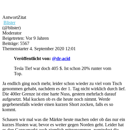
Antwort
Zitat
Blister
(@blister)
Moderator
Beigetreten: Vor 9 Jahren
Beiträge: 5567
Themenstarter
4. September 2020 12:01
Veröffentlicht von:
@dr-acid
Tesla Tief war doch 405 $. Ist schon 20% runter vom
Top.
Ja endlich ging noch mehr, leider schon wieder zu viel vom Tisch
genommen gehabt, nachdem es der 1. Tag nicht wirklich durch lief.
Die 400er Grenze ist eine harte Nuss, gestern mehrfach darauf
aufgesetzt. Mal kucken ob es die heute noch nimmt. Werde
gegebenenfalls wieder einen kurzen Short zocken, falls es so
kommt.
Schauen wir mal was die Märkte heute machen oder ob das nur ein
kurzes Husten war, bevor es weiter gegen Norden geht. Leider hat
es den Cannamarkt auch ziemlich mitgenommen, zumindest die