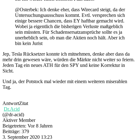
@Osterbek: Ich denke eher, dass Wirecard steigt, da der
Untersuchungsausschuss kommt. Evtl. versprechen sich
einige bessere Chancen, dass EY haftbar gemacht wird.
Wobei ja eigentlich die bisherigen Verluste maßgeblich
sein müssten. Für Schadensersatzansprüche sollte es ja
unerheblich sein, ob man die Aktien noch hält. Aber ich
bin kein Jurist
Jep, Tesla Rücksetzer konnte ich mitnehmen, denke aber dass da
mehr drin gewesen wäre, würden die Märkte nicht weiter so feiern.
Jeden Tag ein neues ATH für den SPY und keine Korrektur in
Sicht.
Und ja, der Potstock mal wieder mit einem weiteren miserablen
Tag.
Antwort
Zitat
Dr.Acid
(@dr-acid)
Aktiver Member
Beigetreten: Vor 8 Jahren
Beiträge: 379
3. September 2020 13:23