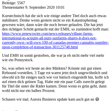
Beiträge: 5567
Themenstarter
9. September 2020 10:01
Kurstechnisch hat die sich wie einige andere Titel doch auch etwas
stabilisiert. Denke wenn gestern nicht so ein Katastrophentag
gewesen wäre, dann wäre die noch besser gelaufen. Die hat jetzt
den richtigen Schritt gemacht mit der EMH, so zumindest hofft man:
https://www.prnewswire.com/news-releases/village-farms-
international-to-acquire-all-pure-sunfarms-shares-it-does-not-
currently-own--will-own-100-of-canadas-premier-cannabis-supplier-
upon-completion-of-transaction-301125748.html
Und EMH ist somit gestorben, die war ja eh nicht mehr viel mehr
wie ein Pennystock.
So, was sehen wir heute an den Märkten? Könnte mir gut einen
Rebound vorstellen, 3 Tage rot waren jetzt doch ungewöhnlich und
obwohl ich für einiges nach wie vor bärisch eingestellt bin, hoffe ich
auf einen dick grünen Tag. Habe mir ein paar Calls zurecht gelegt
für Titel die unter die Räder kamen. Denn wenn es grün geht, dann
wohl nicht nur ein halbes Prozent.
Schauen wir mal. Aurora Business update kam auch gut an 😆