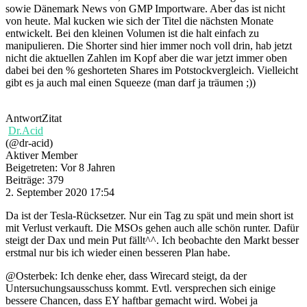
sowie Dänemark News von GMP Importware. Aber das ist nicht
von heute. Mal kucken wie sich der Titel die nächsten Monate
entwickelt. Bei den kleinen Volumen ist die halt einfach zu
manipulieren. Die Shorter sind hier immer noch voll drin, hab jetzt
nicht die aktuellen Zahlen im Kopf aber die war jetzt immer oben
dabei bei den % geshorteten Shares im Potstockvergleich. Vielleicht
gibt es ja auch mal einen Squeeze (man darf ja träumen ;))
Antwort
Zitat
Dr.Acid
(@dr-acid)
Aktiver Member
Beigetreten: Vor 8 Jahren
Beiträge: 379
2. September 2020 17:54
Da ist der Tesla-Rücksetzer. Nur ein Tag zu spät und mein short ist
mit Verlust verkauft. Die MSOs gehen auch alle schön runter. Dafür
steigt der Dax und mein Put fällt^^. Ich beobachte den Markt besser
erstmal nur bis ich wieder einen besseren Plan habe.
@Osterbek: Ich denke eher, dass Wirecard steigt, da der
Untersuchungsausschuss kommt. Evtl. versprechen sich einige
bessere Chancen, dass EY haftbar gemacht wird. Wobei ja