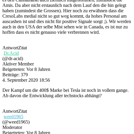
Amis. Da aber nicht erstaunlich nach dem Lauf den die hin gelegt
haben (zumindest die Grossen). Hier noch zu erwähnen dass die
CresoLabs medial nicht so gut weg kommt, da hohes Personal am
auscashen ist und dies nicht für positive Signale sorgt ;). Wir werden
auch in den USA der selbe Mist sehen wie in Canada, es ist nur zu
hoffen dass es nicht genauso viele verbrennen wird.
Antwort
Zitat
Dr.Acid
(@dr-acid)
Aktiver Member
Beigetreten: Vor 8 Jahren
Beiträge: 379
4. September 2020 18:56
Der Kampf um die 400$ Marke bei Tesla ist noch in vollem gange.
Ab davon die Entwicklung aller techstocks abhängt?
Antwort
Zitat
weed1965
(@weed1965)
Moderator
Beigetreten: Vor 8 Jahren