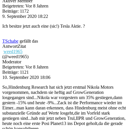
Aktiver Member
Beigetreten: Vor 8 Jahren
Beiträge: 1172
9. September 2020 18:22
Ich besitze jetzt auch eine (sic!) Tesla Aktie. ?
TSchabe
gefällt das
Antwort
Zitat
weed1965
(@weed1965)
Moderator
Beigetreten: Vor 8 Jahren
Beiträge: 1121
10. September 2020 18:06
So,Hindenburg Research hat sich jetzt erstmal Nikola Motors
vorgenommen, nachdem sie heftig auf GrowGeneration
losgegangen sind...Nikola war vorgestern um 35% gestiegen,dann
gestern -15% und heute -9%...Zack ist die Performance wieder im
Eimer...man kann daran erkennen, dass Hindenburg meist ohne echt
substanzielle Gründe auf Werte losgeht,die im Vorfeld stark
gestiegen sind...hab mir jetzt neben Trul,IIPR und GrowGeneration,
heute noch eine erste Posi Planet13 ins Depot geholt,da die gerade
schön konsolidieren...