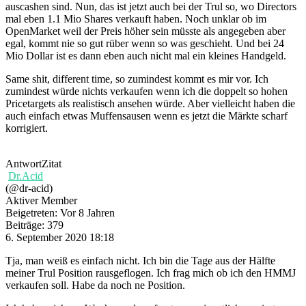
auscashen sind. Nun, das ist jetzt auch bei der Trul so, wo Directors
mal eben 1.1 Mio Shares verkauft haben. Noch unklar ob im
OpenMarket weil der Preis höher sein müsste als angegeben aber
egal, kommt nie so gut rüber wenn so was geschieht. Und bei 24
Mio Dollar ist es dann eben auch nicht mal ein kleines Handgeld.
Same shit, different time, so zumindest kommt es mir vor. Ich
zumindest würde nichts verkaufen wenn ich die doppelt so hohen
Pricetargets als realistisch ansehen würde. Aber vielleicht haben die
auch einfach etwas Muffensausen wenn es jetzt die Märkte scharf
korrigiert.
Antwort
Zitat
Dr.Acid
(@dr-acid)
Aktiver Member
Beigetreten: Vor 8 Jahren
Beiträge: 379
6. September 2020 18:18
Tja, man weiß es einfach nicht. Ich bin die Tage aus der Hälfte
meiner Trul Position rausgeflogen. Ich frag mich ob ich den HMMJ
verkaufen soll. Habe da noch ne Position.